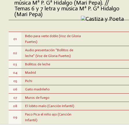
música Mª P. Gª Hidalgo (Mari Pepa). //
Temas 6 y 7 letra y música Mª P. Gª Hidalgo
(Mari Pepa)
Bebo para verte doble (Voz de Gloria
01
Fuertes)
Audio presentación "Bollitos de
02
leche" (Voz de Gloria Fuertes)
03
Bollitos de leche
04
Madrid
05
Pichi
06
Gato madrileño
07
Muros de fuego
08
El lobito malo (Canción Infantil)
Paco Pica el niño ajo (Canción
09
Infantil)