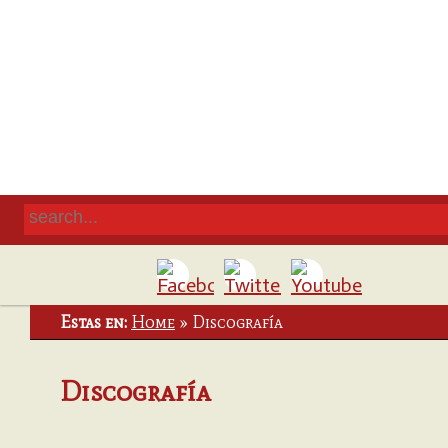
Estas en:
Home
»
Discografía
Discografía